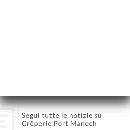
Montparnasse
75014 Paris France
Lunedì
12:00-14:30 / 18:30-23:30
Martedì
12:00-14:30 / 18:30-23:30
Mercoledì
12:00-14:30 / 18:30-23:30
Giovedì
12:00-14:30 / 18:30-23:30
Venerdì
11:30-23:00
Sabato
11:30-23:00
Domenica
11:30-23:00
Segui tutte le notizie su
Crêperie Port Manech