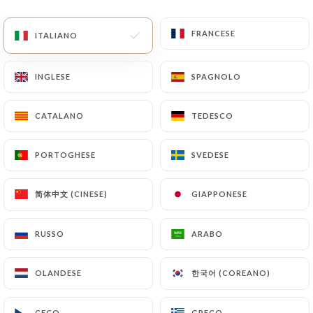
FRANCESE
FRANCESE
ITALIANO
ITALIANO
Crêperie Port
INGLESE
INGLESE
SPAGNOLO
SPAGNOLO
Manech
CATALANO
CATALANO
TEDESCO
TEDESCO
RECENSIONE 1521
PORTOGHESE
PORTOGHESE
SVEDESE
SVEDESE
CRÊPERIE
简体中文 (CINESE)
简体中文 (CINESE)
GIAPPONESE
GIAPPONESE
52 Rue Du Montparnasse
75014 Paris France
RUSSO
RUSSO
ARABO
ARABO
한국어 (COREANO)
한국어 (COREANO)
OLANDESE
OLANDESE
Chi siamo?
CECO
CECO
GRECO
GRECO