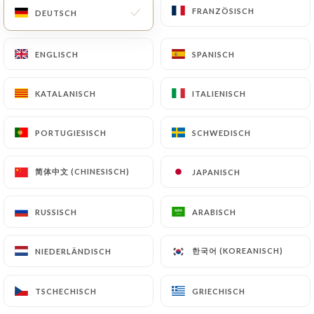
FRANZÖSISCH
FRANZÖSISCH
DEUTSCH
DEUTSCH
Crozon
caramel au beurre salé, banane
ENGLISCH
ENGLISCH
SPANISCH
SPANISCH
7.30€
KATALANISCH
KATALANISCH
ITALIENISCH
ITALIENISCH
Plougastel
Crème de pistache, sorbet fraise, chantilly,
PORTUGIESISCH
PORTUGIESISCH
SCHWEDISCH
SCHWEDISCH
amandes
8.90€
简体中文 (CHINESISCH)
简体中文 (CHINESISCH)
JAPANISCH
JAPANISCH
Lanilis
RUSSISCH
RUSSISCH
ARABISCH
ARABISCH
Miel, chantilly, amandes
7.00€
한국어 (KOREANISCH)
한국어 (KOREANISCH)
NIEDERLÄNDISCH
NIEDERLÄNDISCH
Lanilis
TSCHECHISCH
TSCHECHISCH
GRIECHISCH
GRIECHISCH
Miel, chantilly, amandes