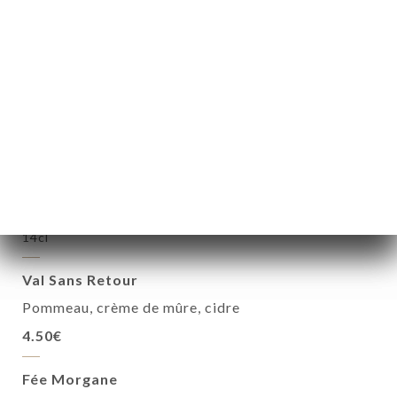
Ricard 2cl
4.50€
Martini Rosso 6cl
4.50€
Whisky Breton 3cl
5.00€
Nos Cocktails Maisons
14cl
Val Sans Retour
Pommeau, crème de mûre, cidre
4.50€
Fée Morgane